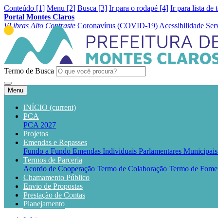
Conteúdo [1]
Menu [2]
Busca [3]
Ir para o rodapé [4]
Ir para lista de 
Portal Montes Claros
VLibras
Alto Contraste
Coronavírus (COVID-19)
Acessibilidade
Ser
Termo de Busca
Menu
INÍCIO
(current)
PCA
PCA 2027
Projetos
Emendas e Repasses
Fundo a Fundo
Emendas Individuais Parlamentares Municipai
Termos de Parceria
Acordo de Cooperação
Termo de Colaboração
Termo de Fome
Chamamento Público
Envio de Propostas
Prestação de Contas
Planejamento