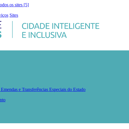
todos os sites [5]
viços
Sites
s
Emendas e Transferências Especiais do Estado
nto