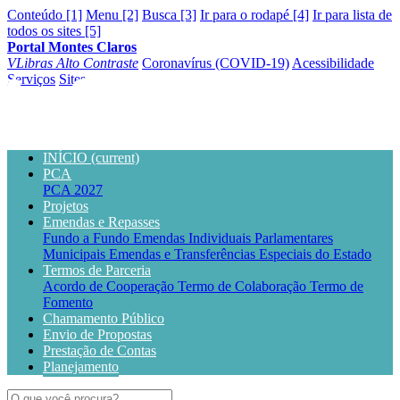
Conteúdo [1]
Menu [2]
Busca [3]
Ir para o rodapé [4]
Ir para lista de
todos os sites [5]
Portal Montes Claros
VLibras
Alto Contraste
Coronavírus (COVID-19)
Acessibilidade
Serviços
Sites
INÍCIO
(current)
PCA
PCA 2027
Projetos
Emendas e Repasses
Fundo a Fundo
Emendas Individuais Parlamentares
Municipais
Emendas e Transferências Especiais do Estado
Termos de Parceria
Acordo de Cooperação
Termo de Colaboração
Termo de
Fomento
Chamamento Público
Envio de Propostas
Prestação de Contas
Planejamento