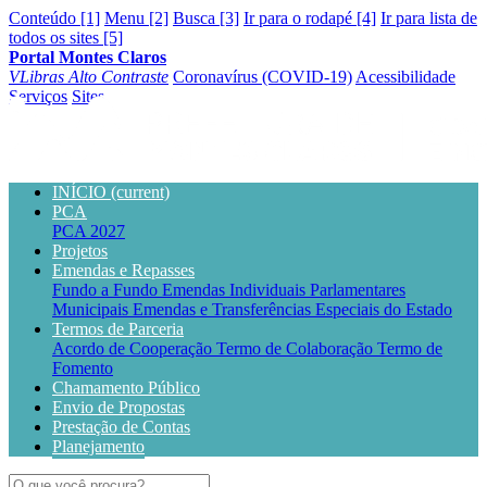
Conteúdo [1]
Menu [2]
Busca [3]
Ir para o rodapé [4]
Ir para lista de
todos os sites [5]
Portal Montes Claros
VLibras
Alto Contraste
Coronavírus (COVID-19)
Acessibilidade
Serviços
Sites
INÍCIO
(current)
PCA
PCA 2027
Projetos
Emendas e Repasses
Fundo a Fundo
Emendas Individuais Parlamentares
Municipais
Emendas e Transferências Especiais do Estado
Termos de Parceria
Acordo de Cooperação
Termo de Colaboração
Termo de
Fomento
Chamamento Público
Envio de Propostas
Prestação de Contas
Planejamento