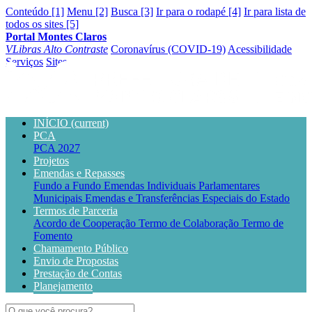
Conteúdo [1]
Menu [2]
Busca [3]
Ir para o rodapé [4]
Ir para lista de
todos os sites [5]
Portal Montes Claros
VLibras
Alto Contraste
Coronavírus (COVID-19)
Acessibilidade
Serviços
Sites
INÍCIO
(current)
PCA
PCA 2027
Projetos
Emendas e Repasses
Fundo a Fundo
Emendas Individuais Parlamentares
Municipais
Emendas e Transferências Especiais do Estado
Termos de Parceria
Acordo de Cooperação
Termo de Colaboração
Termo de
Fomento
Chamamento Público
Envio de Propostas
Prestação de Contas
Planejamento