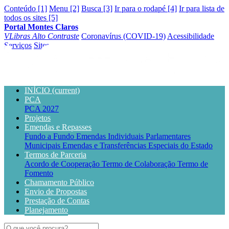
Conteúdo [1]
Menu [2]
Busca [3]
Ir para o rodapé [4]
Ir para lista de
todos os sites [5]
Portal Montes Claros
VLibras
Alto Contraste
Coronavírus (COVID-19)
Acessibilidade
Serviços
Sites
INÍCIO
(current)
PCA
PCA 2027
Projetos
Emendas e Repasses
Fundo a Fundo
Emendas Individuais Parlamentares
Municipais
Emendas e Transferências Especiais do Estado
Termos de Parceria
Acordo de Cooperação
Termo de Colaboração
Termo de
Fomento
Chamamento Público
Envio de Propostas
Prestação de Contas
Planejamento