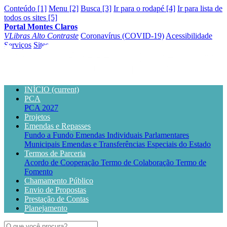
Conteúdo [1]
Menu [2]
Busca [3]
Ir para o rodapé [4]
Ir para lista de
todos os sites [5]
Portal Montes Claros
VLibras
Alto Contraste
Coronavírus (COVID-19)
Acessibilidade
Serviços
Sites
INÍCIO
(current)
PCA
PCA 2027
Projetos
Emendas e Repasses
Fundo a Fundo
Emendas Individuais Parlamentares
Municipais
Emendas e Transferências Especiais do Estado
Termos de Parceria
Acordo de Cooperação
Termo de Colaboração
Termo de
Fomento
Chamamento Público
Envio de Propostas
Prestação de Contas
Planejamento