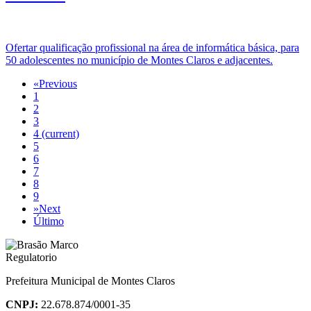
Ofertar qualificação profissional na área de informática básica, para
50 adolescentes no município de Montes Claros e adjacentes.
«
Previous
1
2
3
4
(current)
5
6
7
8
9
»
Next
Último
Prefeitura Municipal de Montes Claros
CNPJ:
22.678.874/0001-35