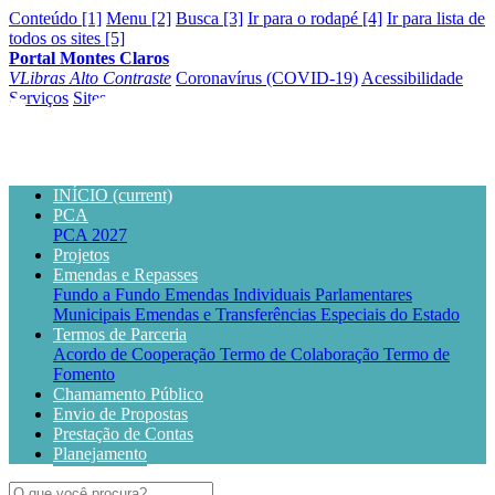
Conteúdo [1]
Menu [2]
Busca [3]
Ir para o rodapé [4]
Ir para lista de
todos os sites [5]
Portal Montes Claros
VLibras
Alto Contraste
Coronavírus (COVID-19)
Acessibilidade
Serviços
Sites
INÍCIO
(current)
PCA
PCA 2027
Projetos
Emendas e Repasses
Fundo a Fundo
Emendas Individuais Parlamentares
Municipais
Emendas e Transferências Especiais do Estado
Termos de Parceria
Acordo de Cooperação
Termo de Colaboração
Termo de
Fomento
Chamamento Público
Envio de Propostas
Prestação de Contas
Planejamento