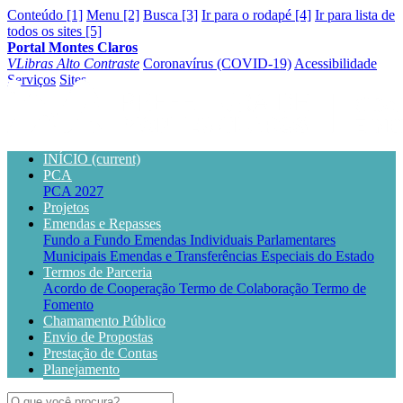
Conteúdo [1]
Menu [2]
Busca [3]
Ir para o rodapé [4]
Ir para lista de
todos os sites [5]
Portal Montes Claros
VLibras
Alto Contraste
Coronavírus (COVID-19)
Acessibilidade
Serviços
Sites
INÍCIO
(current)
PCA
PCA 2027
Projetos
Emendas e Repasses
Fundo a Fundo
Emendas Individuais Parlamentares
Municipais
Emendas e Transferências Especiais do Estado
Termos de Parceria
Acordo de Cooperação
Termo de Colaboração
Termo de
Fomento
Chamamento Público
Envio de Propostas
Prestação de Contas
Planejamento