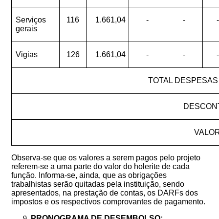
Serviços
116
1.661,04
-
-
-
gerais
Vigias
126
1.661,04
-
-
-
TOTAL DESPESAS
DESCONT
VALOR
Observa-se que os valores a serem pagos pelo projeto
referem-se a uma parte do valor do holerite de cada
função. Informa-se, ainda, que as obrigações
trabalhistas serão quitadas pela instituição, sendo
apresentados, na prestação de contas, os DARFs dos
impostos e os respectivos comprovantes de pagamento.
PRONOGRAMA
DE
DESEMBOLSO: