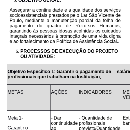
OBJETIVO GERAL:
Assegurar a continuidade e a qualidade dos serviços
socioassistenciais prestados pelo Lar São Vicente de
Paulo, mediante a manutenção parcial da folha de
pagamento do quadro de Recursos Humanos,
garantindo às pessoas idosas acolhidas os cuidados
integrais necessários à promoção de uma vida digna
e ao fortalecimento da Política de Assistência Social.
.
PROCESSOS
DE
EXECUÇÃO
DO
PROJETO
OU
ATIVIDADE:
Objetivo Específico 1:
Garantir o pagamento de salário
profissionais que trabalham na Instituição,
METAS
AÇÕES
INDICADORES
ME
VE
Meta 1-
- Dar
- Quantidade de
Ext
continuidade
profissionais
ban
Garantir
o
ao
previsto/Quantidade