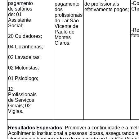
pagamento
-Co
pagamento
de profissionais
de
salários
Ch
dos
efetivamente pagos;
de:
01
profissionais
Assistente
do Lar São
Social;
Vicente de
-Re
Paulo de
fot
20 Cuidadores;
Montes
Claros.
04 Cozinheiras;
02 Lavadeiras;
02 Motoristas;
01 Psicólogo;
12
Profissionais
de Serviços
Gerais; 02
Vigias.
Resultados Esperados:
Promover a continuidade e a melh
Acolhimento Institucional a pessoas idosas, assegurando 
atendimento humanizado e de qualidade no Lar São Vicen