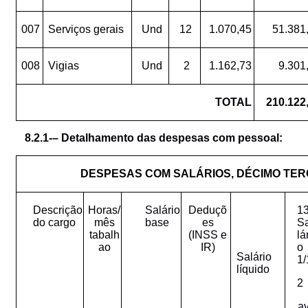
007
Serviços gerais
Und
12
1.070,45
51.381
008
Vigias
Und
2
1.162,73
9.301
TOTAL
210.122
8.2.1-–
Detalhamento
das
despesas
com
pessoal:
DESPESAS COM SALÁRIOS, DÉCIMO TERC
Descrição
Horas/
Salário
Deduçõ
13
do cargo
mês
base
es
S
tabalh
(INSS e
lá
ao
IR)
o
Salário
1/
líquido
2
a