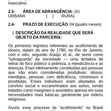
masculino.
2.3- ÁREA DE ABRANGÊNCIA:
(X)
URBANA ( ) RURAL
2.4- PRAZO DE EXECUÇÃO
: 04 (quatro meses)
DESCRIÇÃO DA REALIDADE QUE SERÁ
OBJETO DA PARCERIA:
Os primeiros registros referentes ao acolhimento de
idosos, datam do ano de 1790, no Rio de Janeiro,
com o viés, segundo Araújo et al., de servir como
“salvaguarda” da sociedade — uma tentativa de
retirar do foco público a pobreza, a mendicância e as
doenças. Eram efetivamente constituídas por pessoas
que não eram consideradas produtivas: idosos,
mendigos, pessoas com deficiência, criminosos e
prostitutas. Esses indivíduos eram afastados do
convívio social e encaminhados aos asilos, sendo
tratados como marginais e assistidos apenas em suas
necessidades mais básicas, geralmente por ordens
religiosas.
Assim, esse processo de “acolhimento” no Brasil