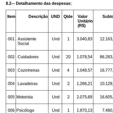
8.2-– Detalhamento das despesas:
Item
Descrição
UND
Qtde
Valor
Subto
Unitário
(R$)
001
Assistente
Und
1
3.040,83
12.163
Social
002
Cuidadores
Und
20
1.078,54
86.283
003
Cozinheiras
Und
4
1.048,57
16.777
004
Lavadeiras
Und
2
1.266,21
10.129
005
Motorista
Und
2
2.075,69
16.605
006
Psicólogo
Und
1
1.870,13
7.480