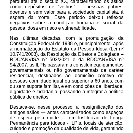
perdurou até o século XX, caracterizando os asilos
como depósitos de “velhos” — pessoas pobres,
doentes e sem valor para a sociedade capitalista, à
espera da morte. Esse período deixou reflexos
negativos sobre a condição humana e social da
pessoa idosa em risco e vulnerabilidade.
Nas últimas décadas, com a promulgação da
Constituição Federal de 1988 e, principalmente, após
a normatização do Estatuto da Pessoa Idosa (Lei nº
10.741/2003), da Resolução da Diretoria Colegiada –
RDC/ANVISA nº 502/2021 e da RDC/ANVISA nº
94/2007, as ILPIs passaram a constituir equipamentos
governamentais ou não governamentais de caráter
residencial, destinados ao domicílio coletivo de
pessoas com idade igual ou superior a 60 anos, com
ou sem suporte familiar, e em condições de liberdade,
dignidade e cidadania, passando a integrar a política
pública de direitos.
Destaca-se, nesse processo, a ressignificação dos
antigos asilos — antes caracterizados como espaços
de espera pela morte — em Instituição de Longa
Permanência para idosos - ILPIs, locais de atenção,
cuidado e promoção da qualidade de vida, garantindo