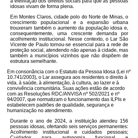
a efetivação dos direitos sociais para que as pessoas
idosas vivam de forma plena.
Em Montes Claros, cidade polo do Norte de Minas, o
crescimento populacional e a expansão urbana
trouxeram também o aumento da população idosa e,
consequentemente, uma crescente demanda por
acolhimento institucional. Nesse contexto, o Lar São
Vicente de Paulo tornou-se essencial para a rede de
proteção social, atendendo não apenas à cidade, mas
também a municípios vizinhos que não dispõem de
estrutura semelhante.
Em consonância com o Estatuto da Pessoa Idosa (Lei nº
10.741/2003), o Lar assegura aos residentes o direito à
vida, à saúde, à alimentação, à cultura, ao lazer e à
convivência comunitária. Suas ações estão de acordo
com as Resoluções RDC/ANVISA nº 502/2021 e nº
94/2007, que normatizam o funcionamento das ILPIs e
estabelecem padrões de qualidade, segurança e
humanização no atendimento.
Durante o ano de 2024, a instituição atendeu 156
pessoas idosas, ofertando seis serviços permanentes:
Acolhimento institucional e cuidados pessoais;
Cuidados para autonomia funcional e