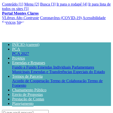
Conteúdo [1]
Menu [2]
Busca [3]
Ir para o rodapé [4]
Ir para lista de
todos os sites [5]
Portal Montes Claros
VLibras
Alto Contraste
Coronavírus (COVID-19)
Acessibilidade
Serviços
Sites
INÍCIO
(current)
PCA
PCA 2027
Projetos
Emendas e Repasses
Fundo a Fundo
Emendas Individuais Parlamentares
Municipais
Emendas e Transferências Especiais do Estado
Termos de Parceria
Acordo de Cooperação
Termo de Colaboração
Termo de
Fomento
Chamamento Público
Envio de Propostas
Prestação de Contas
Planejamento