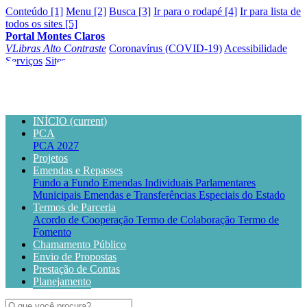
Conteúdo [1]
Menu [2]
Busca [3]
Ir para o rodapé [4]
Ir para lista de
todos os sites [5]
Portal Montes Claros
VLibras
Alto Contraste
Coronavírus (COVID-19)
Acessibilidade
Serviços
Sites
INÍCIO
(current)
PCA
PCA 2027
Projetos
Emendas e Repasses
Fundo a Fundo
Emendas Individuais Parlamentares
Municipais
Emendas e Transferências Especiais do Estado
Termos de Parceria
Acordo de Cooperação
Termo de Colaboração
Termo de
Fomento
Chamamento Público
Envio de Propostas
Prestação de Contas
Planejamento