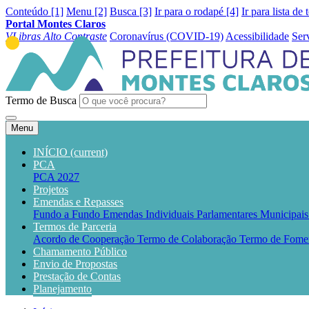
Conteúdo [1]
Menu [2]
Busca [3]
Ir para o rodapé [4]
Ir para lista de 
Portal Montes Claros
VLibras
Alto Contraste
Coronavírus (COVID-19)
Acessibilidade
Ser
Termo de Busca
Menu
INÍCIO
(current)
PCA
PCA 2027
Projetos
Emendas e Repasses
Fundo a Fundo
Emendas Individuais Parlamentares Municipai
Termos de Parceria
Acordo de Cooperação
Termo de Colaboração
Termo de Fome
Chamamento Público
Envio de Propostas
Prestação de Contas
Planejamento