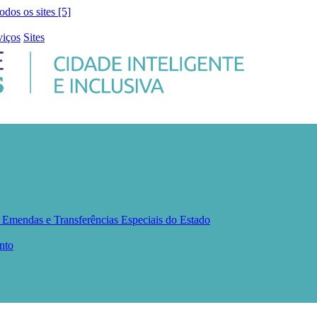
todos os sites [5]
viços
Sites
s
Emendas e Transferências Especiais do Estado
nto