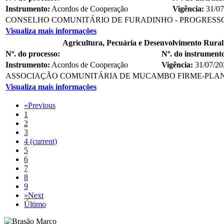
Instrumento:
Acordos de Cooperação
Vigência:
31/07
CONSELHO COMUNITÁRIO DE FURADINHO - PROGRESS
Visualiza mais informações
Agricultura, Pecuária e Desenvolvimento Rural
Nº. do processo:
Nº. do instrument
Instrumento:
Acordos de Cooperação
Vigência:
31/07/20
ASSOCIAÇÃO COMUNITÁRIA DE MUCAMBO FIRME-PL
Visualiza mais informações
«
Previous
1
2
3
4
(current)
5
6
7
8
9
»
Next
Último