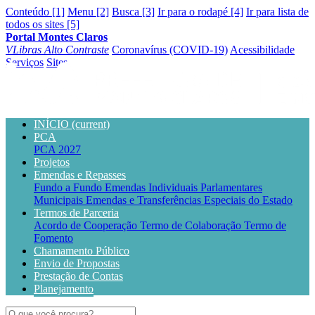
Conteúdo [1]
Menu [2]
Busca [3]
Ir para o rodapé [4]
Ir para lista de
todos os sites [5]
Portal Montes Claros
VLibras
Alto Contraste
Coronavírus (COVID-19)
Acessibilidade
Serviços
Sites
INÍCIO
(current)
PCA
PCA 2027
Projetos
Emendas e Repasses
Fundo a Fundo
Emendas Individuais Parlamentares
Municipais
Emendas e Transferências Especiais do Estado
Termos de Parceria
Acordo de Cooperação
Termo de Colaboração
Termo de
Fomento
Chamamento Público
Envio de Propostas
Prestação de Contas
Planejamento