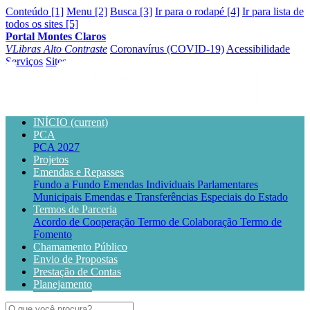
Conteúdo [1]
Menu [2]
Busca [3]
Ir para o rodapé [4]
Ir para lista de
todos os sites [5]
Portal Montes Claros
VLibras
Alto Contraste
Coronavírus (COVID-19)
Acessibilidade
Serviços
Sites
INÍCIO
(current)
PCA
PCA 2027
Projetos
Emendas e Repasses
Fundo a Fundo
Emendas Individuais Parlamentares
Municipais
Emendas e Transferências Especiais do Estado
Termos de Parceria
Acordo de Cooperação
Termo de Colaboração
Termo de
Fomento
Chamamento Público
Envio de Propostas
Prestação de Contas
Planejamento