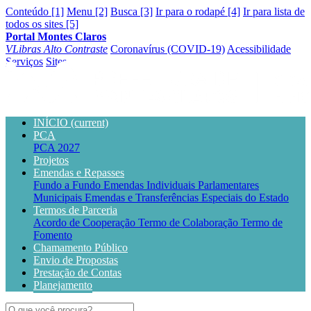
Conteúdo [1]
Menu [2]
Busca [3]
Ir para o rodapé [4]
Ir para lista de
todos os sites [5]
Portal Montes Claros
VLibras
Alto Contraste
Coronavírus (COVID-19)
Acessibilidade
Serviços
Sites
INÍCIO
(current)
PCA
PCA 2027
Projetos
Emendas e Repasses
Fundo a Fundo
Emendas Individuais Parlamentares
Municipais
Emendas e Transferências Especiais do Estado
Termos de Parceria
Acordo de Cooperação
Termo de Colaboração
Termo de
Fomento
Chamamento Público
Envio de Propostas
Prestação de Contas
Planejamento