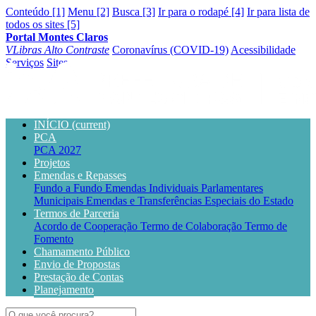
Conteúdo [1]
Menu [2]
Busca [3]
Ir para o rodapé [4]
Ir para lista de
todos os sites [5]
Portal Montes Claros
VLibras
Alto Contraste
Coronavírus (COVID-19)
Acessibilidade
Serviços
Sites
INÍCIO
(current)
PCA
PCA 2027
Projetos
Emendas e Repasses
Fundo a Fundo
Emendas Individuais Parlamentares
Municipais
Emendas e Transferências Especiais do Estado
Termos de Parceria
Acordo de Cooperação
Termo de Colaboração
Termo de
Fomento
Chamamento Público
Envio de Propostas
Prestação de Contas
Planejamento