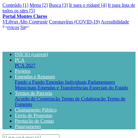
Conteúdo [1]
Menu [2]
Busca [3]
Ir para o rodapé [4]
Ir para lista de
todos os sites [5]
Portal Montes Claros
VLibras
Alto Contraste
Coronavírus (COVID-19)
Acessibilidade
Serviços
Sites
INÍCIO
(current)
PCA
PCA 2027
Projetos
Emendas e Repasses
Fundo a Fundo
Emendas Individuais Parlamentares
Municipais
Emendas e Transferências Especiais do Estado
Termos de Parceria
Acordo de Cooperação
Termo de Colaboração
Termo de
Fomento
Chamamento Público
Envio de Propostas
Prestação de Contas
Planejamento