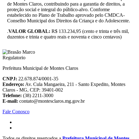
de Montes Claros, contribuindo para a garantia de direitos, a
proteção social e integral do público-alvo. Conforme
estabelecido no Plano de Trabalho aprovado pelo CMDCA-
Conselho Municipal dos Direitos da Criança e do Adolescente.
.
VALOR GLOBAL:
R$ 133.234,95 (cento e trinta e três mil,
duzentos e trinta e quatro reais e noventa e cinco centavos)
Prefeitura Municipal de Montes Claros
CNPJ:
22.678.874/0001-35
Endereço:
Av. Cula Mangaeira, 211 - Santo Expedito, Montes
Claros - MG, CEP: 39401-002
Telefone:
(38) 2211-3000
E-mail:
contato@montesclaros.mg.gov.br
Fale Conosco
Todos os direitos reservados a
Prefeitura Municipal de Montes