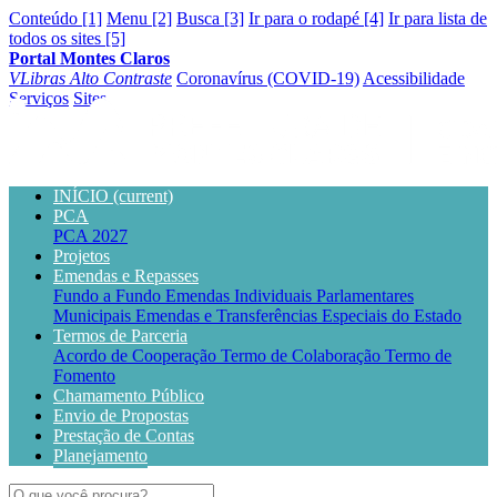
Conteúdo [1]
Menu [2]
Busca [3]
Ir para o rodapé [4]
Ir para lista de
todos os sites [5]
Portal Montes Claros
VLibras
Alto Contraste
Coronavírus (COVID-19)
Acessibilidade
Serviços
Sites
INÍCIO
(current)
PCA
PCA 2027
Projetos
Emendas e Repasses
Fundo a Fundo
Emendas Individuais Parlamentares
Municipais
Emendas e Transferências Especiais do Estado
Termos de Parceria
Acordo de Cooperação
Termo de Colaboração
Termo de
Fomento
Chamamento Público
Envio de Propostas
Prestação de Contas
Planejamento