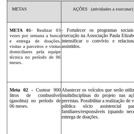
METAS
AÇÕES
(atividades
a executar)
- Fortalecer os programas socia
META
01-
Realizar 03
execução na Associação Paula Elizabe
vezes por semana a busca
intensificar o convívio e relaci
e entrega de doações,
assistidos.
visitas a parceiros e visitas
domiciliares pela equipe
técnica no período de 06
meses.
Meta 02 -
Custear 900
Abastecer os veículos que serão utili
litros de combustível
multidisciplinas do projeto nas aç
(gasolina) no período de
previstas. Possibilitar a realização de v
06 meses.
pública sócio assistencial p
familiares/responsáveis (quando nec
entrega de doações.