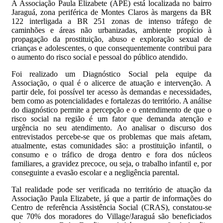
A Associação Paula Elizabete (APE) está localizada no bairro
Jaraguá, zona periférica de Montes Claros às margens da BR
122 interligada a BR 251 zonas de intenso tráfego de
caminhões e áreas não urbanizadas, ambiente propício à
propagação da prostituição, abuso e exploração sexual de
crianças e adolescentes, o que consequentemente contribui para
o aumento do risco social e pessoal do público atendido.
Foi realizado um Diagnóstico Social pela equipe da
Associação, o qual é o alicerce de atuação e intervenção. A
partir dele, foi possível ter acesso às demandas e necessidades,
bem como as potencialidades e fortalezas do território. A análise
do diagnóstico permite a percepção e o entendimento de que o
risco social na região é um fator que demanda atenção e
urgência no seu atendimento. Ao analisar o discurso dos
entrevistados percebe-se que os problemas que mais afetam,
atualmente, estas comunidades são: a prostituição infantil, o
consumo e o tráfico de droga dentro e fora dos núcleos
familiares, a gravidez precoce, ou seja, o trabalho infantil e, por
conseguinte a evasão escolar e a negligência parental.
Tal realidade pode ser verificada no território de atuação da
Associação Paula Elizabete, já que a partir de informações do
Centro de referência Assistência Social (CRAS), constatou-se
que 70% dos moradores do Village/Jaraguá são beneficiados