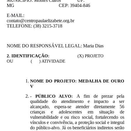
MUNICÍPIO: Montes Claros
UF:
MG CEP: 39404-846
E-MAIL:
contato@centropaulaelizabete.org.br
TELEFONE: (38) 3215-3718
NOME DO RESPONSÁVEL LEGAL: Maria Dias
2. IDENTIFICAÇÃO
:
(X) PROJETO
OU ( ) ATIVIDADE
NOME
DO
PROJETO:
MEDALHA DE OURO
V
A fim de prezar pela
- PÚBLICO ALVO:
qualidade do atendimento e impacto a ser
alcançado, espera-se atender diretamente 56
crianças e adolescentes
em situação de
vulnerabilidade e ou risco social
, fortalecendo os
vínculos e convivência, a proteção social e integral
do público-alvo. Já os beneficiários indiretos serão