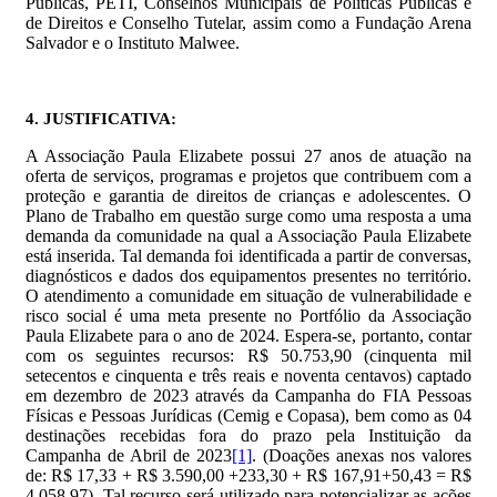
Públicas, PETI, Conselhos Municipais de Políticas Públicas e
de Direitos e Conselho Tutelar, assim como a Fundação Arena
Salvador e o Instituto Malwee.
4. JUSTIFICATIVA:
A Associação Paula Elizabete possui 27 anos de atuação na
oferta de serviços, programas e projetos que contribuem com a
proteção e garantia de direitos de crianças e adolescentes. O
Plano de Trabalho em questão surge como uma resposta a uma
demanda da comunidade na qual a Associação Paula Elizabete
está inserida. Tal demanda foi identificada a partir de conversas,
diagnósticos e dados dos equipamentos presentes no território.
O atendimento a comunidade em situação de vulnerabilidade e
risco social é uma meta presente no Portfólio da Associação
Paula Elizabete para o ano de 2024. Espera-se, portanto, contar
com os seguintes recursos: R$ 50.753,90 (cinquenta mil
setecentos e cinquenta e três reais e noventa centavos) captado
em dezembro de 2023 através da Campanha do FIA Pessoas
Físicas e Pessoas Jurídicas (Cemig e Copasa), bem como as 04
destinações recebidas fora do prazo pela Instituição da
Campanha de Abril de 2023
[1]
. (Doações anexas nos valores
de: R$ 17,33 + R$ 3.590,00 +233,30 + R$ 167,91+50,43 = R$
4.058,97). Tal recurso será utilizado para potencializar as ações