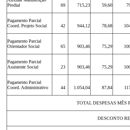
Predial
69
715,23
59,60
79,
Pagamento Parcial
Coord. Projeto Social
42
944,12
78,68
104
Pagamento Parcial
Orientador Social
65
903,46
75,29
100
Pagamento Parcial
Assistente Social
23
903,46
75,29
100
Pagamento Parcial
Coord. Administrativo
44
1.054,04
87,84
117
TOTAL DESPESAS MÊS 
DESCONTO RE