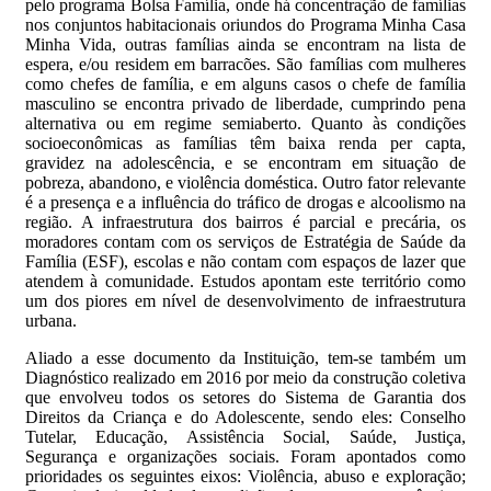
pelo programa Bolsa Família, onde há concentração de famílias
nos conjuntos habitacionais oriundos do Programa Minha Casa
Minha Vida, outras famílias ainda se encontram na lista de
espera, e/ou residem em barracões. São famílias com mulheres
como chefes de família, e em alguns casos o chefe de família
masculino se encontra privado de liberdade, cumprindo pena
alternativa ou em regime semiaberto. Quanto às condições
socioeconômicas as famílias têm baixa renda per capta,
gravidez na adolescência, e se encontram em situação de
pobreza, abandono, e violência doméstica. Outro fator relevante
é a presença e a influência do tráfico de drogas e alcoolismo na
região. A infraestrutura dos bairros é parcial e precária, os
moradores contam com os serviços de Estratégia de Saúde da
Família (ESF), escolas e não contam com espaços de lazer que
atendem à comunidade. Estudos apontam este território como
um dos piores em nível de desenvolvimento de infraestrutura
urbana.
Aliado a esse documento da Instituição, tem-se também um
Diagnóstico realizado em 2016 por meio da construção coletiva
que envolveu todos os setores do Sistema de Garantia dos
Direitos da Criança e do Adolescente, sendo eles: Conselho
Tutelar, Educação, Assistência Social, Saúde, Justiça,
Segurança e organizações sociais. Foram apontados como
prioridades os seguintes eixos: Violência, abuso e exploração;