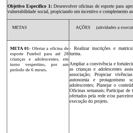
Objetivo
Específico
1:
Desenvolver oficinas de esporte para apr
vulnerabilidade social,
propiciando um incentivo e complemento as 
METAS
AÇÕES
(atividades
a execut
- Realizar inscrições e matric
META
01-
Ofertar a oficina de
turma.
esporte Futebol para até 28
crianças e adolescentes, em
Ampliar a convivência e fortalec
turno vespertino, por um
as crianças e adolescentes assis
período de 6 meses.
associação; Propiciar vivênci
autonomia e protagonismo so
adolescentes; Planejar o conteú
Oficinas semanais; Participar de
ofertados pela rede e/ou parceiro
execução do projeto.