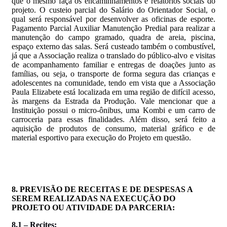
que o mesmo faça os encaminhamentos e relatórios sociais do
projeto. O custeio parcial do Salário do Orientador Social, o
qual será responsável por desenvolver as oficinas de esporte.
Pagamento Parcial Auxiliar Manutenção Predial para realizar a
manutenção do campo gramado, quadra de areia, piscina,
espaço externo das salas. Será custeado também o combustível,
já que a Associação realiza o translado do público-alvo e visitas
de acompanhamento familiar e entregas de doações junto as
famílias, ou seja, o transporte de forma segura das crianças e
adolescentes na comunidade, tendo em vista que a Associação
Paula Elizabete está localizada em uma região de difícil acesso,
às margens da Estrada da Produção. Vale mencionar que a
Instituição possui o micro-ônibus, uma Kombi e um carro de
carroceria para essas finalidades. Além disso, será feito a
aquisição de produtos de consumo, material gráfico e de
material esportivo para execução do Projeto em questão.
8. PREVISÃO DE RECEITAS E DE DESPESAS A
SEREM REALIZADAS NA EXECUÇÃO DO
PROJETO OU ATIVIDADE DA PARCERIA:
8.1 – Recites: