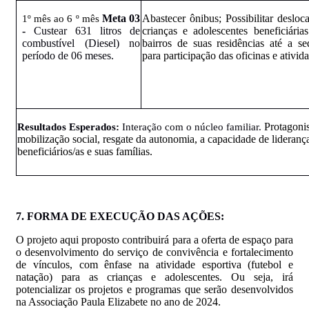
Meta 03
Abastecer ônibus; Possibilitar desloc
1º mês ao 6 º mês
-
Custear 631 litros de
crianças e adolescentes beneficiária
combustível (Diesel) no
bairros de suas residências até a s
período de 06 meses.
para participação das oficinas e ativid
Protagoni
Resultados
Esperados
:
Interação com o núcleo familiar.
mobilização social, resgate da autonomia, a capacidade de lideranç
beneficiários/as e suas famílias.
7. FORMA
DE
EXECUÇÃO
DAS AÇÕES:
O projeto aqui proposto contribuirá para a oferta de espaço para
o desenvolvimento do serviço de convivência e fortalecimento
de vínculos, com ênfase na atividade esportiva (futebol e
natação) para as crianças e adolescentes. Ou seja, irá
potencializar os projetos e programas que serão desenvolvidos
na Associação Paula Elizabete no ano de 2024.