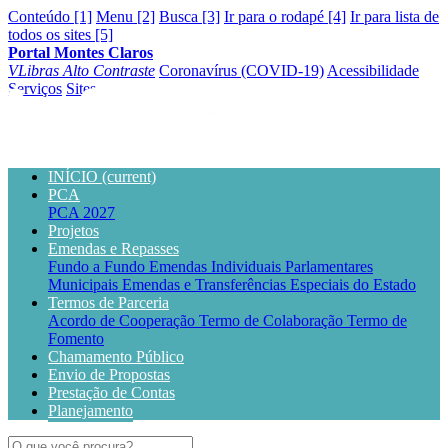
Conteúdo [1]
Menu [2]
Busca [3]
Ir para o rodapé [4]
Ir para lista de
todos os sites [5]
Portal Montes Claros
VLibras
Alto Contraste
Coronavírus (COVID-19)
Acessibilidade
Serviços
Sites
INÍCIO
(current)
PCA
PCA 2027
Projetos
Emendas e Repasses
Fundo a Fundo
Emendas Individuais Parlamentares
Municipais
Emendas e Transferências Especiais do Estado
Termos de Parceria
Acordo de Cooperação
Termo de Colaboração
Termo de
Fomento
Chamamento Público
Envio de Propostas
Prestação de Contas
Planejamento