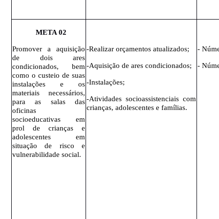
META
02
Promover a aquisição
-Realizar orçamentos atualizados;
- Núme
de dois ares
-Aquisição de ares condicionados;
- Núme
condicionados, bem
como o custeio de suas
-Instalações;
instalações e os
materiais necessários,
-Atividades socioassistenciais com
para as salas das
crianças, adolescentes e famílias.
oficinas
socioeducativas em
prol de crianças e
adolescentes em
situação de risco e
vulnerabilidade social.