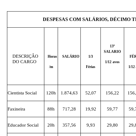
DESPESAS
COM
SALÁRIOS,
DÉCIMO
T
13º
SALARIO
DESCRIÇÂO
Horas
SALÁRIO
1/3
FÉ
DO CARGO
1/12
avos
/m
Férias
1/12
Cientista Social
120h
1.874,63
52,07
156,22
156
Faxineira
88h
717,28
19,92
59,77
59,
Educador Social
20h
357,56
9,93
29,80
29,