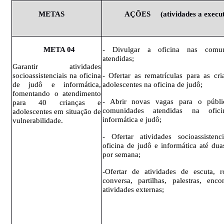
METAS
AÇÕES
(atividades
a execu
META
04
- Divulgar a oficina nas comun
atendidas;
Garantir atividades
socioassistenciais na oficina
- Ofertar as rematrículas para as cri
de judô e informática,
adolescentes na oficina de judô;
fomentando o atendimento
- Abrir novas vagas para o públi
para 40 crianças e
comunidades atendidas na ofic
adolescentes em situação de
informática e judô;
vulnerabilidade.
- Ofertar
atividades socioassistenc
oficina de judô e informática até dua
por semana;
-Ofertar de atividades de escuta, 
conversa, partilhas, palestras, enco
atividades externas;