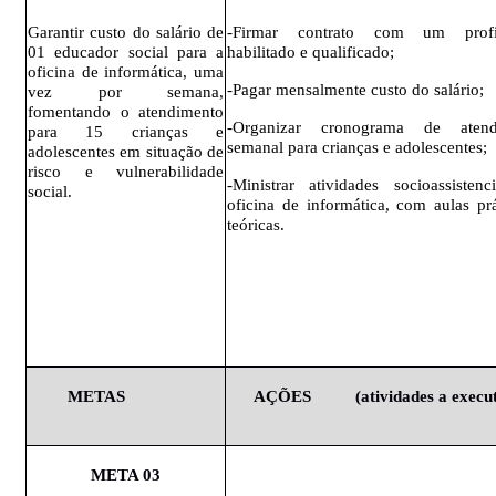
Garantir custo do salário de
-Firmar contrato com um profis
01 educador social para a
habilitado e qualificado;
oficina de informática, uma
-Pagar mensalmente custo do salário;
vez por semana,
fomentando o atendimento
-Organizar cronograma de atend
para 15 crianças e
semanal para crianças e adolescentes;
adolescentes em situação de
risco e vulnerabilidade
-Ministrar atividades socioassistenc
social.
oficina de informática, com aulas prá
teóricas.
METAS
AÇÕES
(atividades
a execu
META
03