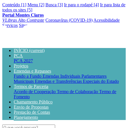
Conteúdo [1]
Menu [2]
Busca [3]
Ir para o rodapé [4]
Ir para lista de
todos os sites [5]
Portal Montes Claros
VLibras
Alto Contraste
Coronavírus (COVID-19)
Acessibilidade
Serviços
Sites
INÍCIO
(current)
PCA
PCA 2027
Projetos
Emendas e Repasses
Fundo a Fundo
Emendas Individuais Parlamentares
Municipais
Emendas e Transferências Especiais do Estado
Termos de Parceria
Acordo de Cooperação
Termo de Colaboração
Termo de
Fomento
Chamamento Público
Envio de Propostas
Prestação de Contas
Planejamento