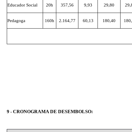
Educador Social
20h
357,56
9,93
29,80
29,
Pedagoga
160h
2.164,77
60,13
180,40
180
9
- CRONOGRAMA DE DESEMBOLSO: