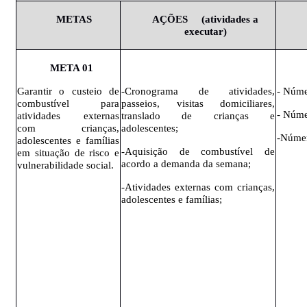
METAS
AÇÕES
(atividades
a
executar)
META
01
Garantir o custeio de
-Cronograma de atividades,
- Núme
combustível para
passeios, visitas domiciliares,
- Núme
atividades externas
translado de crianças e
com crianças,
adolescentes;
-Númer
adolescentes e famílias
-Aquisição de combustível de
em situação de risco e
acordo a demanda da semana;
vulnerabilidade social.
-Atividades externas com crianças,
adolescentes e famílias;