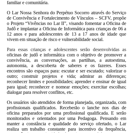
familiar e comunitária.
O Lar Nossa Senhora do Perpétuo Socorro através do Serviço
de Convivência e Fortalecimento de Vínculos – SCFV, propõe
o Projeto “Vivências no Lar II”, visando fomentar a Oficina de
Judô e implantar a Oficina de Informática para crianças de 06 a
12 anos e para adolescentes de 13 a 17 anos de idade que
vivem em situação de risco e vulnerabilidade social.
Para essas crianças e adolescentes serão desenvolvidas as
oficinas de judô e informática com o objetivo de promover a
convivência, as conversações, as partilhas, a autoestima,
autonomia, a descoberta de saberes e os fazeres. Esses
encontros são espaços para: escutar e ser escutado; valorizar o
outro; construir projetos e vida; admirar as diferenças;
reconhecer limites e possibilidades; aprender e ensinar de igual
para igual; reconhecer e nomear emoções; exercitar escolhas;
dialogar para resolver conflitos, etc.
Os usuários são atendidos de forma planejada, organizada, com
profissionais qualificados. Receberão o lanche nos dias de
oficina preparados por uma profissional qualificada. E serão
monitorados e orientados por uma Pedagoga. Pensando em
manter a constância e qualidade do serviço ofertado, o Lar
realiza um trabalho constante para incentivo da frequência,