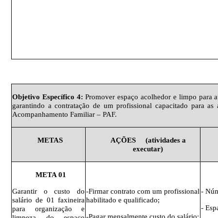
Objetivo
Específico
4:
Promover
espaço acolhedor e limpo para at
garantindo a contratação de um profissional capacitado para a
Acompanhamento Familiar – PAF.
METAS
AÇÕES
(atividades
a
IN
executar)
META
01
Garantir o custo do
-Firmar contrato com um profissional
- Núm
salário de 01 faxineira
habilitado e qualificado;
- Esp
para organização e
-Pagar mensalmente custo do salário;
limpeza do espaço