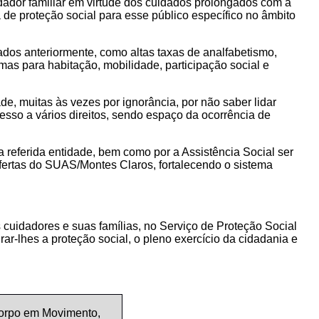
dador familiar em virtude dos cuidados prolongados com a
a de proteção social para esse público específico no âmbito
ados anteriormente, como altas taxas de analfabetismo,
mas para habitação, mobilidade, participação social e
e, muitas às vezes por ignorância, por não saber lidar
acesso a vários direitos, sendo espaço da ocorrência de
a referida entidade, bem como por a Assistência Social ser
 ofertas do SUAS/Montes Claros, fortalecendo o sistema
cuidadores e suas famílias, no Serviço de Proteção Social
-lhes a proteção social, o pleno exercício da cidadania e
Corpo em Movimento,