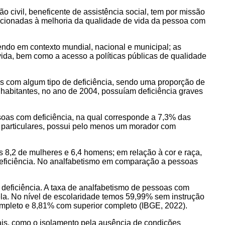
beneficente de assistência social, tem por missão
irecionadas à melhoria da qualidade de vida da pessoa com
ndo em contexto mundial, nacional e municipal; as
vida, bem como a acesso a políticas públicas de qualidade
 com algum tipo de deficiência, sendo uma proporção de
abitantes, no ano de 2004, possuíam deficiência graves
soas com deficiência, na qual corresponde a 7,3% das
os particulares, possui pelo menos um morador com
 8,2 de mulheres e 6,4 homens; em relação à cor e raça,
eficiência. No analfabetismo em comparação a pessoas
deficiência. A taxa de analfabetismo de pessoas com
ela. No nível de escolaridade temos 59,99% sem instrução
mpleto e 8,81% com superior completo (IBGE, 2022).
iais, como o isolamento pela ausência de condições