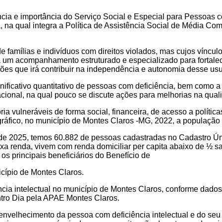
ância e importância do Serviço Social e Especial para Pessoas 
ia, na qual integra a Política de Assistência Social de Média C
e famílias e indivíduos com direitos violados, mas cujos víncu
ará um acompanhamento estruturado e especializado para fortale
 ações que irá contribuir na independência e autonomia desse usu
ficativo quantitativo de pessoas com deficiência, bem como a r
acional, na qual pouco se discute ações para melhorias na qual
ria vulneráveis de forma social, financeira, de acesso a políti
fico, no município de Montes Claros -MG, 2022, a população t
 de 2025, temos 60.882 de pessoas cadastradas no Cadastro Ú
xa renda, vivem com renda domiciliar per capita abaixo de ½ s
os principais beneficiários do Benefício de
cípio de Montes Claros.
cia intelectual no município de Montes Claros, conforme dados d
entro Dia pela APAE Montes Claros.
 envelhecimento da pessoa com deficiência intelectual e do seu 