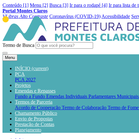
Conteúdo [1]
Menu [2]
Busca [3]
Ir para o rodapé [4]
Ir para lista de 
Portal Montes Claros
VLibras
Alto Contraste
Coronavírus (COVID-19)
Acessibilidade
Ser
Termo de Busca
Menu
INÍCIO
(current)
PCA
PCA 2027
Projetos
Emendas e Repasses
Fundo a Fundo
Emendas Individuais Parlamentares Municipai
Termos de Parceria
Acordo de Cooperação
Termo de Colaboração
Termo de Fome
Chamamento Público
Envio de Propostas
Prestação de Contas
Planejamento