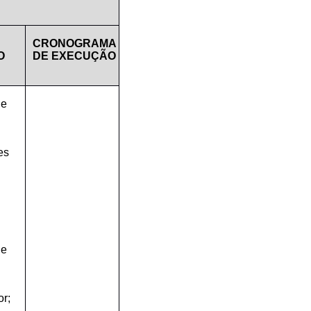
CRONOGRAMA
O
DE EXECUÇÃO
de
es
de
or;