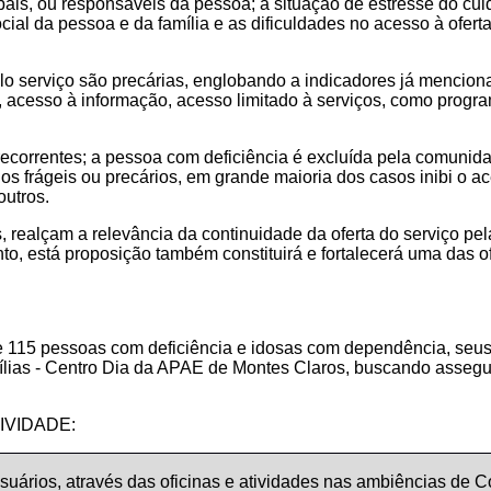
ais, ou responsáveis da pessoa; a situação de estresse do cui
ocial da pessoa e da família e as dificuldades no acesso à ofert
lo serviço são precárias, englobando a indicadores já mencion
 acesso à informação, acesso limitado à serviços, como progra
recorrentes; a pessoa com deficiência é excluída pela comunidad
ulos frágeis ou precários, em grande maioria dos casos inibi o 
outros.
 realçam a relevância da continuidade da oferta do serviço pel
anto, está proposição também constituirá e fortalecerá uma das
 115 pessoas com deficiência e idosas com dependência, seus 
lias - Centro Dia da APAE de Montes Claros, buscando assegurar
VIDADE:
uários, através das oficinas e atividades nas ambiências de 