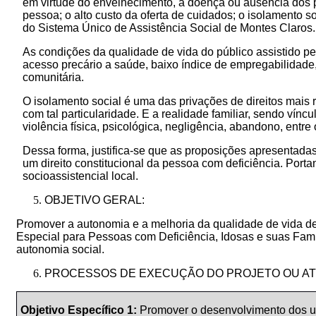
em virtude do envelhecimento, a doença ou ausência dos p
pessoa; o alto custo da oferta de cuidados; o isolamento s
do Sistema Único de Assistência Social de Montes Claros.
As condições da qualidade de vida do público assistido pe
acesso precário a saúde, baixo índice de empregabilidade,
comunitária.
O isolamento social é uma das privações de direitos mais 
com tal particularidade. E a realidade familiar, sendo vínc
violência física, psicológica, negligência, abandono, entre 
Dessa forma, justifica-se que as proposições apresentadas,
um direito constitucional da pessoa com deficiência. Port
socioassistencial local.
OBJETIVO GERAL:
Promover a autonomia e a melhoria da qualidade de vida de
Especial para Pessoas com Deficiência, Idosas e suas Famí
autonomia social.
PROCESSOS DE EXECUÇÃO DO PROJETO OU ATI
Objetivo Específico 1:
Promover o desenvolvimento dos us