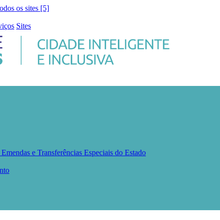
todos os sites [5]
viços
Sites
s
Emendas e Transferências Especiais do Estado
nto