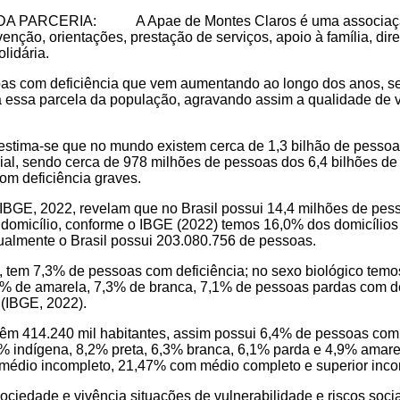
ERIA: A Apae de Montes Claros é uma associação civil, 
evenção, orientações, prestação de serviços, apoio à família, d
lidária.
as com deficiência que vem aumentando ao longo dos anos, se
ra essa parcela da população, agravando assim a qualidade de 
stima-se que no mundo existem cerca de 1,3 bilhão de pessoas
, sendo cerca de 978 milhões de pessoas dos 6,4 bilhões de h
om deficiência graves.
IBGE, 2022, revelam que no Brasil possui 14,4 milhões de pes
to domicílio, conforme o IBGE (2022) temos 16,0% dos domicíli
atualmente o Brasil possui 203.080.756 de pessoas.
 tem 7,3% de pessoas com deficiência; no sexo biológico temos
,6% de amarela, 7,3% de branca, 7,1% de pessoas pardas com d
 (IBGE, 2022).
m 414.240 mil habitantes, assim possui 6,4% de pessoas com 
4% indígena, 8,2% preta, 6,3% branca, 6,1% parda e 4,9% amar
médio incompleto, 21,47% com médio completo e superior inco
ociedade e vivência situações de vulnerabilidade e riscos soc