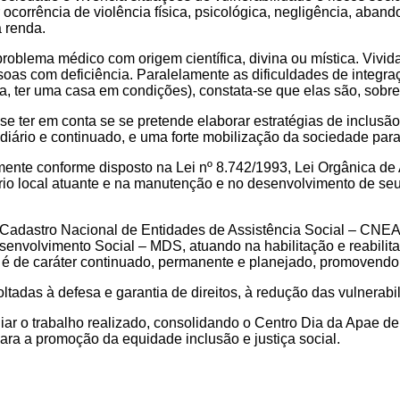
 ocorrência de violência física, psicológica, negligência, aband
à renda.
problema médico com origem científica, divina ou mística. Vivi
soas com deficiência. Paralelamente as dificuldades de integr
ia, ter uma casa em condições), constata-se que elas são, sobr
-se ter em conta se se pretende elaborar estratégias de inclusã
o diário e continuado, e uma forte mobilização da sociedade par
ente conforme disposto na Lei nº 8.742/1993, Lei Orgânica de 
rio local atuante e na manutenção e no desenvolvimento de seus o
 Cadastro Nacional de Entidades de Assistência Social – CNEAS
envolvimento Social – MDS, atuando na habilitação e reabilita
é de caráter continuado, permanente e planejado, promovendo 
tadas à defesa e garantia de direitos, à redução das vulnerab
pliar o trabalho realizado, consolidando o Centro Dia da Apae 
para a promoção da equidade inclusão e justiça social.