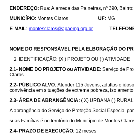
ENDEREÇO:
Rua: Alameda das Paineiras, nº 390, Bairro
MUNICÍPIO:
Montes Claros
UF:
M
E-MAIL:
montesclaros@apaemg.org.br
TELEFON
NOME DO RESPONSÁVEL PELA ELBORAÇÃO DO PR
IDENTIFICAÇÃO: (X ) PROJETO OU ( ) ATIVIDADE
2.1- NOME DO PROJETO ou ATIVIDADE
: Serviço de Pr
Claros.
2.2- PÚBLICO ALVO:
Atender 115 Jovens, adultos e idoso
convivência em situações de extrema pobreza, isolamento 
2.3- ÁREA DE ABRANGÊNCIA:
( X) URBANA ( ) RURAL
A abrangência do Serviço de Proteção Social Especial par
suas Famílias é no território do Município de Montes Clar
2.4- PRAZO DE EXECUÇÃO:
12 meses