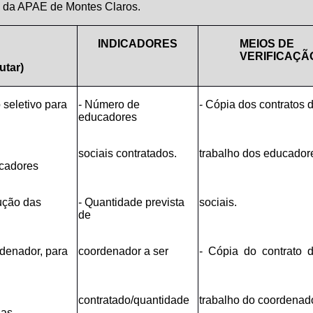
a da APAE de Montes Claros.
INDICADORES
MEIOS DE
VERIFICAÇÃ
utar)
 seletivo para
- Número de
- Cópia dos contratos 
educadores
ão de
sociais contratados.
trabalho dos educador
ores
ução das
- Quantidade prevista
sociais.
de
rdenador, para
coordenador a ser
- Cópia do contrato 
ionar e
contratado/quantidade
trabalho do coordenad
as