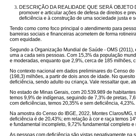
DESCRIÇÃO DA REALIDADE QUE SERÁ OBJETO DA PARC
promover e articular ações de defesa de direitos e pr
deficiência e à construção de uma sociedade justa e so
Tendo como como foco principal o atendimento para pesso
barreiras sociais e financeiras acometem de forma rotinei
com equidade.
Segundo a Organização Mundial de Saúde - OMS (2011), e
uma a cada seis pessoas. Com 15,3% da população mundial
e moderadas, enquanto que 2,9%, cerca de 185 milhões, c
No contexto nacional em dados preliminares do Censo do 
(198,3) milhões, a partir de dois anos de idade. No quesi
deficiência, sendo adulto ou criança. Vale ressaltar que, 
No estado de Minas Gerais, com 20.539.989 de habitantes,
temos 9,9% de indígenas, seguindo de 7,3% de pretas, 7
com deficiências, temos 20,35% e sem deficiência, 4,23%.
Na amostra do Censo do IBGE, 2022, Montes Claros/MG, tê
deficiência é de 20,43%; em relação à cor e raça temos 1
e fundamental incompleto, 9,72% fundamental completo e 
As pessoas com deficiência são vistas negativamente na s