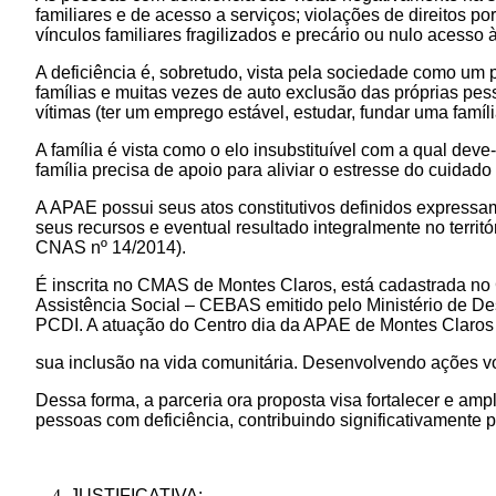
familiares e de acesso a serviços; violações de direitos por
vínculos familiares fragilizados e precário ou nulo acesso 
A deficiência é, sobretudo, vista pela sociedade como um 
famílias e muitas vezes de auto exclusão das próprias pes
vítimas (ter um emprego estável, estudar, fundar uma famíl
A família é vista como o elo insubstituível com a qual deve
família precisa de apoio para aliviar o estresse do cuidad
A APAE possui seus atos constitutivos definidos expressam
seus recursos e eventual resultado integralmente no territó
CNAS nº 14/2014).
É inscrita no CMAS de Montes Claros, está cadastrada no
Assistência Social – CEBAS emitido pelo Ministério de Des
PCDI. A atuação do Centro dia da APAE de Montes Claros 
sua inclusão na vida comunitária. Desenvolvendo ações vol
Dessa forma, a parceria ora proposta visa fortalecer e am
pessoas com deficiência, contribuindo significativamente 
JUSTIFICATIVA: