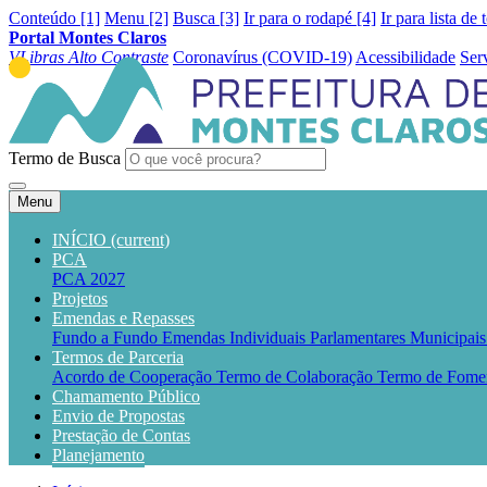
Conteúdo [1]
Menu [2]
Busca [3]
Ir para o rodapé [4]
Ir para lista de 
Portal Montes Claros
VLibras
Alto Contraste
Coronavírus (COVID-19)
Acessibilidade
Ser
Termo de Busca
Menu
INÍCIO
(current)
PCA
PCA 2027
Projetos
Emendas e Repasses
Fundo a Fundo
Emendas Individuais Parlamentares Municipai
Termos de Parceria
Acordo de Cooperação
Termo de Colaboração
Termo de Fome
Chamamento Público
Envio de Propostas
Prestação de Contas
Planejamento