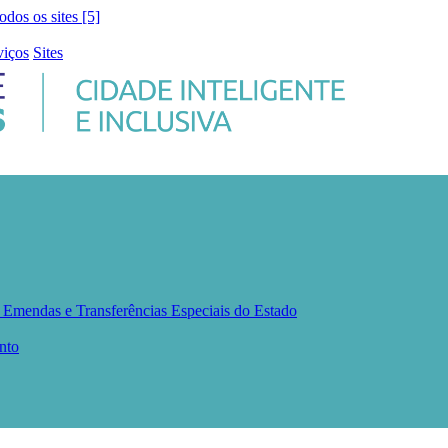
todos os sites [5]
viços
Sites
s
Emendas e Transferências Especiais do Estado
nto