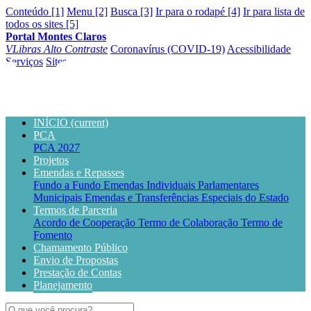
Conteúdo [1]
Menu [2]
Busca [3]
Ir para o rodapé [4]
Ir para lista de
todos os sites [5]
Portal Montes Claros
VLibras
Alto Contraste
Coronavírus (COVID-19)
Acessibilidade
Serviços
Sites
INÍCIO
(current)
PCA
PCA 2027
Projetos
Emendas e Repasses
Fundo a Fundo
Emendas Individuais Parlamentares
Municipais
Emendas e Transferências Especiais do Estado
Termos de Parceria
Acordo de Cooperação
Termo de Colaboração
Termo de
Fomento
Chamamento Público
Envio de Propostas
Prestação de Contas
Planejamento