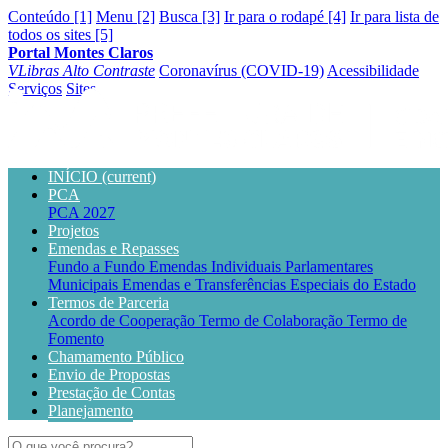
Conteúdo [1]
Menu [2]
Busca [3]
Ir para o rodapé [4]
Ir para lista de
todos os sites [5]
Portal Montes Claros
VLibras
Alto Contraste
Coronavírus (COVID-19)
Acessibilidade
Serviços
Sites
INÍCIO
(current)
PCA
PCA 2027
Projetos
Emendas e Repasses
Fundo a Fundo
Emendas Individuais Parlamentares
Municipais
Emendas e Transferências Especiais do Estado
Termos de Parceria
Acordo de Cooperação
Termo de Colaboração
Termo de
Fomento
Chamamento Público
Envio de Propostas
Prestação de Contas
Planejamento