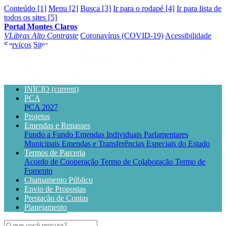
Conteúdo [1]
Menu [2]
Busca [3]
Ir para o rodapé [4]
Ir para lista de
todos os sites [5]
Portal Montes Claros
VLibras
Alto Contraste
Coronavírus (COVID-19)
Acessibilidade
Serviços
Sites
INÍCIO
(current)
PCA
PCA 2027
Projetos
Emendas e Repasses
Fundo a Fundo
Emendas Individuais Parlamentares
Municipais
Emendas e Transferências Especiais do Estado
Termos de Parceria
Acordo de Cooperação
Termo de Colaboração
Termo de
Fomento
Chamamento Público
Envio de Propostas
Prestação de Contas
Planejamento