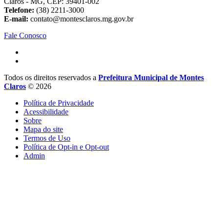
Claros - MG, CEP: 39401-002
Telefone:
(38) 2211-3000
E-mail:
contato@montesclaros.mg.gov.br
Fale Conosco
Todos os direitos reservados a
Prefeitura Municipal de Montes
Claros
© 2026
Política de Privacidade
Acessibilidade
Sobre
Mapa do site
Termos de Uso
Política de Opt-in e Opt-out
Admin