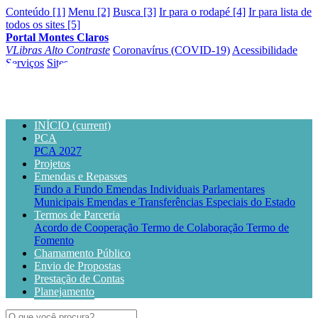
Conteúdo [1]
Menu [2]
Busca [3]
Ir para o rodapé [4]
Ir para lista de
todos os sites [5]
Portal Montes Claros
VLibras
Alto Contraste
Coronavírus (COVID-19)
Acessibilidade
Serviços
Sites
INÍCIO
(current)
PCA
PCA 2027
Projetos
Emendas e Repasses
Fundo a Fundo
Emendas Individuais Parlamentares
Municipais
Emendas e Transferências Especiais do Estado
Termos de Parceria
Acordo de Cooperação
Termo de Colaboração
Termo de
Fomento
Chamamento Público
Envio de Propostas
Prestação de Contas
Planejamento