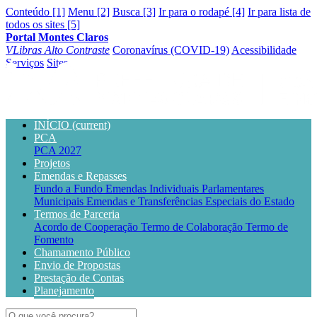
Conteúdo [1]
Menu [2]
Busca [3]
Ir para o rodapé [4]
Ir para lista de
todos os sites [5]
Portal Montes Claros
VLibras
Alto Contraste
Coronavírus (COVID-19)
Acessibilidade
Serviços
Sites
INÍCIO
(current)
PCA
PCA 2027
Projetos
Emendas e Repasses
Fundo a Fundo
Emendas Individuais Parlamentares
Municipais
Emendas e Transferências Especiais do Estado
Termos de Parceria
Acordo de Cooperação
Termo de Colaboração
Termo de
Fomento
Chamamento Público
Envio de Propostas
Prestação de Contas
Planejamento