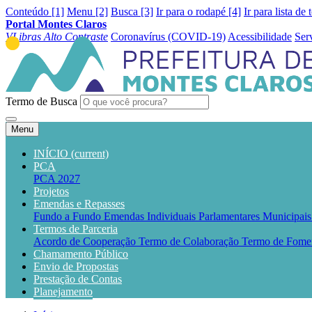
Conteúdo [1]
Menu [2]
Busca [3]
Ir para o rodapé [4]
Ir para lista de 
Portal Montes Claros
VLibras
Alto Contraste
Coronavírus (COVID-19)
Acessibilidade
Ser
Termo de Busca
Menu
INÍCIO
(current)
PCA
PCA 2027
Projetos
Emendas e Repasses
Fundo a Fundo
Emendas Individuais Parlamentares Municipai
Termos de Parceria
Acordo de Cooperação
Termo de Colaboração
Termo de Fome
Chamamento Público
Envio de Propostas
Prestação de Contas
Planejamento