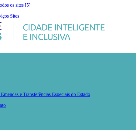
todos os sites [5]
viços
Sites
s
Emendas e Transferências Especiais do Estado
nto