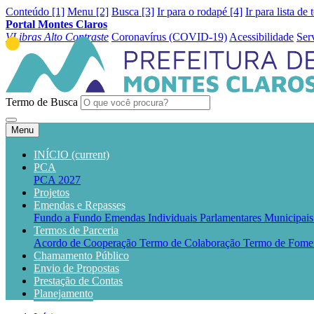
Conteúdo [1]
Menu [2]
Busca [3]
Ir para o rodapé [4]
Ir para lista de 
Portal Montes Claros
VLibras
Alto Contraste
Coronavírus (COVID-19)
Acessibilidade
Ser
Termo de Busca
Menu
INÍCIO
(current)
PCA
PCA 2027
Projetos
Emendas e Repasses
Fundo a Fundo
Emendas Individuais Parlamentares Municipai
Termos de Parceria
Acordo de Cooperação
Termo de Colaboração
Termo de Fome
Chamamento Público
Envio de Propostas
Prestação de Contas
Planejamento