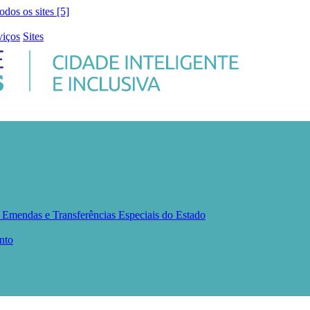
todos os sites [5]
viços
Sites
s
Emendas e Transferências Especiais do Estado
nto